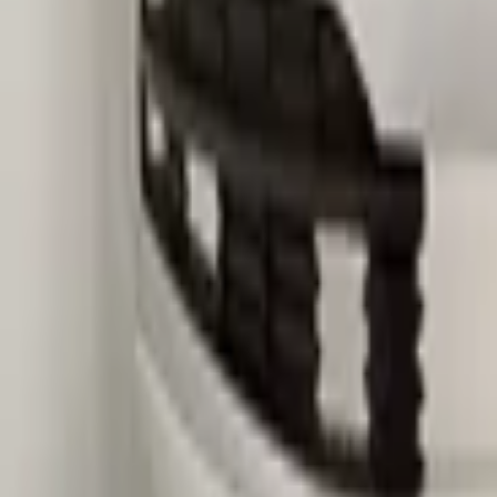
skoda
Stellen Sie eine Frage zu diesem Produkt
Skoda Karoq 2017-2021 Original! Frontst
Betreff
*
(verplicht)
E-Mail
*
(verplicht)
Telefonnummer
Nachricht
*
(verplicht)
Senden
Direkter Kontakt über WhatsApp
Beschreibung
Skoda Karoq 2017-2021 Origineel! Voorbumper Bumper 4x PDC