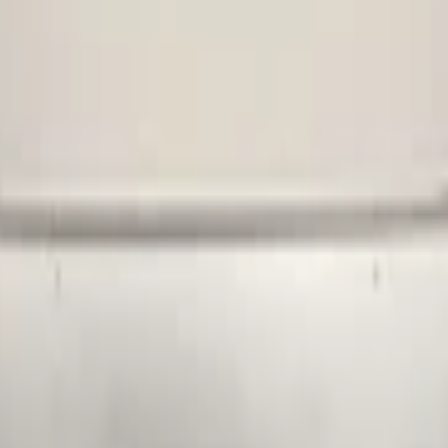
Geb
1 K
Nich
Nei
voo
57a
Ver
€ 45
€ 10
Nei
Nei
Nei