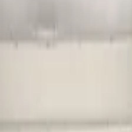
oßstange 4x PDC:3851548