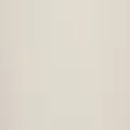
ör
Frontstoßstange
skoda-karoq-20172021-original-frontstostange
l! Frontstoßstange 4x PDC
m bald am 11:00