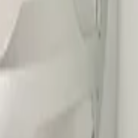
raucht
G
t zutreffend
n
rbumper
807061
sand oder Abholung
,00
0,00
n
n
n