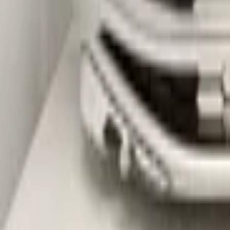
57a807061
-Kleurcode : onbekend spatbord zijscherm
-Let op : kan gebruikerssporen of krasjes bevatten.
Sichere Zahlungen
Ähnliche Produkte
Alle Produkte
Skoda Karoq Facelift 2021+ Original! Fro
Auf Lager
Versand oder Abholung