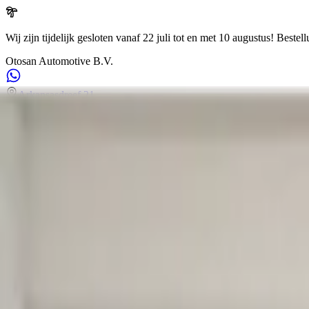
Wij zijn tijdelijk gesloten vanaf 22 juli tot en met 10 augustus!
Bestell
Otosan Automotive B.V.
Arkansasdreef 21
info@otosan.nl
+31306628394
Suche in unseren Produkten
Otosan Automotive B.V.
,
Utrecht
Volkwagen
Audi
BMW
Mercedes
Airbags
Koplampen
de