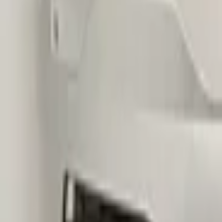
€ 299,00
Exkl. MwSt.
Kaufen? Kontaktieren Sie uns jetzt
Zusätzliche Informationen
Zustand
Gewicht
Einbauposition
Kann montiert werden
Teilname
Teilenummer(n)
Versandart
Spezialversandtarif
Spezialversandtarif (EU)
PDC Vorbereitung
Scheinwerferreinigungsanlage Vorbereitung
Nebelscheinwerfer Vorbereitung
Dieses Teil ist geeignet für