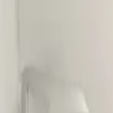
Fügen Sie Produkte zu Ihrem Warenkorb hinzu.
Weiter einkaufen
Startseite
Auto onderdelen
Stoßstangen & Kühlergrill und Zubeh
Skoda Karoq 2017-2021 Origina
Auf Lager
Referenznummer
3851548
1
/
6
Versand oder Abholung bei
Otosan Automotive B.V.
Der Shop öffnet u