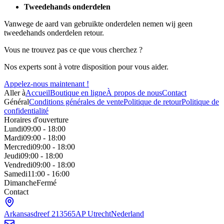
Tweedehands onderdelen
Vanwege de aard van gebruikte onderdelen nemen wij geen
tweedehands onderdelen retour.
Vous ne trouvez pas ce que vous cherchez ?
Nos experts sont à votre disposition pour vous aider.
Appelez-nous maintenant !
Aller à
Accueil
Boutique en ligne
À propos de nous
Contact
Général
Conditions générales de vente
Politique de retour
Politique de
confidentialité
Horaires d'ouverture
Lundi
09:00 - 18:00
Mardi
09:00 - 18:00
Mercredi
09:00 - 18:00
Jeudi
09:00 - 18:00
Vendredi
09:00 - 18:00
Samedi
11:00 - 16:00
Dimanche
Fermé
Contact
Arkansasdreef 21
3565AP Utrecht
Nederland