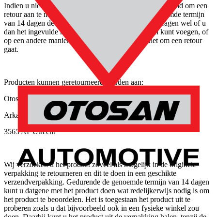
Indien u niet eerst gebruik wilt maken van de mogelijkheid om een
retour aan te melden, dan kunt u ook binnen de genoemde termijn
van 14 dagen de producten direct terugsturen. Wij vragen wel of u
dan het ingevulde modelformulier bij de producten kunt voegen, of
op een andere manier duidelijk kunt maken dat het om een retour
gaat.
Producten kunnen geretourneerd worden aan:
Otosan Automotive BV
Arkansasdreef 21
3565 AP Utrecht
Wij verzoeken u het product zoveel als mogelijk in de originele
verpakking te retourneren en dit te doen in een geschikte
verzendverpakking. Gedurende de genoemde termijn van 14 dagen
kunt u datgene met het product doen wat redelijkerwijs nodig is om
het product te beoordelen. Het is toegestaan het product uit te
proberen zoals u dat bijvoorbeeld ook in een fysieke winkel zou
doen. Daarbij kunt u het product uit de verpakking halen, tenzij de