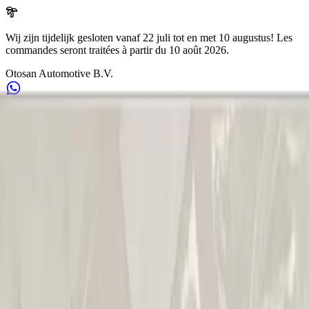
Wij zijn tijdelijk gesloten vanaf 22 juli tot en met 10 augustus!
Les
commandes seront traitées à partir du
10 août 2026
.
Otosan Automotive B.V.
Arkansasdreef 21
info@otosan.nl
+31306628394
Bienvenue chez
Otosan Automotive B.V.
,
Utrecht
Volkwagen
Audi
BMW
Mercedes
Airbags
Koplampen