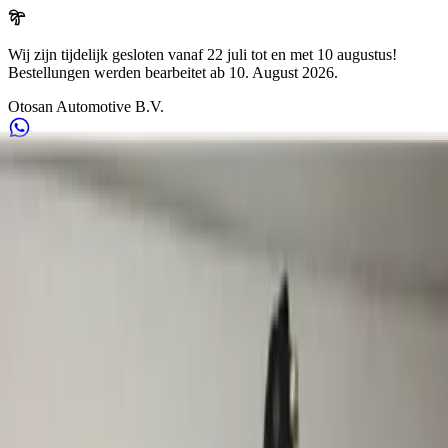
Wij zijn tijdelijk gesloten vanaf 22 juli tot en met 10 augustus!
Bestellungen werden bearbeitet ab
10. August 2026
.
Otosan Automotive B.V.
Arkansasdreef 21
info@otosan.nl
+31306628394
Suche in unseren Produkten
Otosan Automotive B.V.
,
Utrecht
Volkwagen
Audi
BMW
Mercedes
Airbags
Koplampen