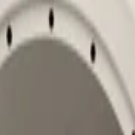
Gebraucht
1 KG
Rechts
Nein
Zijscherm
5na864236e
Versand oder Abholung
Metallic