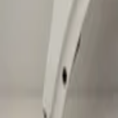
Stellen Sie eine Frage zu diesem Produkt
VW Tiguan 5NA 5NN Seitenwanddämmung
Betreff
*
(verplicht)
E-Mail
*
(verplicht)
Telefonnummer
Nachricht
*
(verplicht)
Senden
Direkter Kontakt über WhatsApp
Beschreibung
VW Tiguan 5NA 5NN Zijscherm Isolatie Rechts 5NA864236E
Sichere Zahlungen