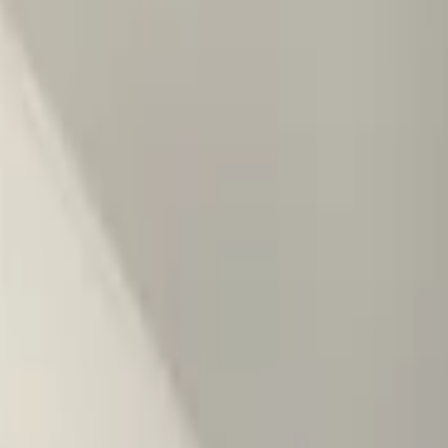
hts-5na864236e
E