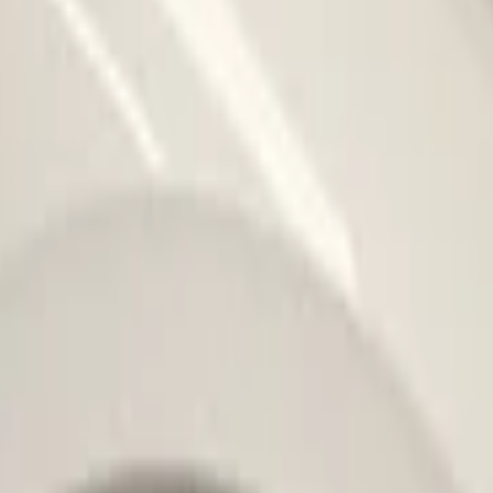
d | Vorderer Kotflügel
vw-tiguan-5na-5nn-seitenwanddammung-rec
nddämmung Rechts 5NA864236
m bald am 11:00