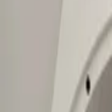
€ 39,00
Exkl. MwSt.
Kaufen? Kontaktieren Sie uns jetzt
Zusätzliche Informationen
Zustand
Gewicht
Einbauposition
Kann montiert werden
Teilname
Teilenummer(n)
Versandart
Lacktyp
Dieses Teil ist geeignet für
volkswagen