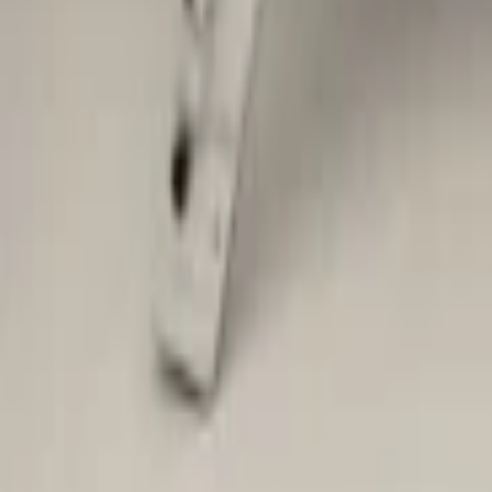
Ähnliche Produkte
Alle Produkte
Tiguan 5NA Seitenkotflügel vorne rechts 
Auf Lager
Versand oder Abholung
€ 79,00
Direkter Kontakt über WhatsApp
Tiguan 5NA Seitenkotflügel vorne links, n
Auf Lager
Versand oder Abholung
€ 79,00
Direkter Kontakt über WhatsApp
VW Tiguan 5NA 5NN R-Line Seitenteil Kot
Auf Lager
Versand oder Abholung