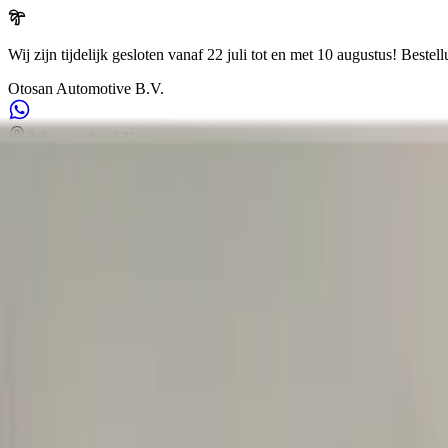
Wij zijn tijdelijk gesloten vanaf 22 juli tot en met 10 augustus!
Bestell
Otosan Automotive B.V.
Arkansasdreef 21
info@otosan.nl
+31306628394
Suche in unseren Produkten
Otosan Automotive B.V.
,
Utrecht
Volkwagen
Audi
BMW
Mercedes
Airbags
Koplampen
de