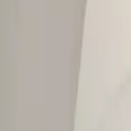
Fügen Sie Produkte zu Ihrem Warenkorb hinzu.
Weiter einkaufen
Startseite
Auto onderdelen
Karosserie und Blechteile
Seitenwan
VW Tiguan 5NA 5NN Seitenwa
Auf Lager
Referenznummer
3805386
1
/
2
Versand oder Abholung bei
Otosan Automotive B.V.
Der Shop öffnet u