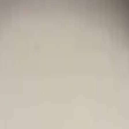
Neu!
eu!
flügel LC9A Rechts Vorne Original!