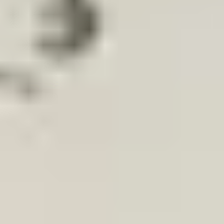
ube
seat-mii-original-motorhaube-20112021
 2011-2021
m bald am 11:00