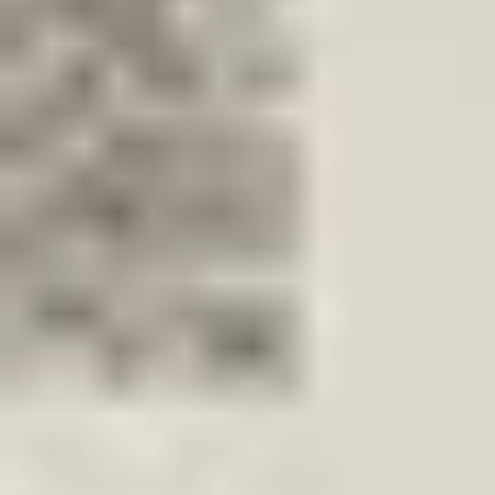
€ 399,00
Exkl. MwSt.
Kaufen? Kontaktieren Sie uns jetzt
Zusätzliche Informationen
Zustand
Gewicht
Einbauposition
Kann montiert werden
Teilname
Teilenummer(n)
Versandart
Spezialversandtarif
Spezialversandtarif (EU)
Dieses Teil ist geeignet für
seat