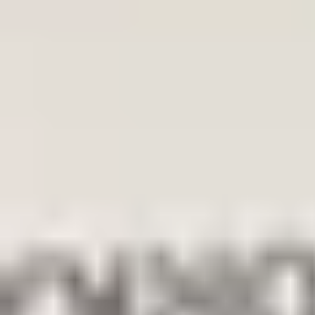
-Kleurcode : onbekend
-Let op : kan gebruikerssporen of krasjes bevatten.
Sichere Zahlungen
Können Sie nicht finden, was Sie suchen?
Unsere Experten helfen Ihnen gerne weiter.
Rufen Sie uns jetzt an!
Gehe zu
Startseite
Webshop
Über uns
Kontakt
Allgemein
Allgemeine Geschäftsbedingungen
Rückgaberecht
Datenschu
Öffnungszeiten
Montag
09:00 - 18:00
Dienstag
09:00 - 18:00
Mittwoch
09:00 - 18:00
Donnerstag
09:00 - 18:00
Freitag
09:00 - 18:00
Samstag
11:00 - 16:00
Sonntag
Geschlossen