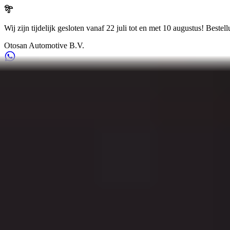
Wij zijn tijdelijk gesloten vanaf 22 juli tot en met 10 augustus!
Bestell
Otosan Automotive B.V.
Arkansasdreef 21
info@otosan.nl
+31306628394
Suche in unseren Produkten
Otosan Automotive B.V.
,
Utrecht
Volkwagen
Audi
BMW
Mercedes
Airbags
Koplampen
de