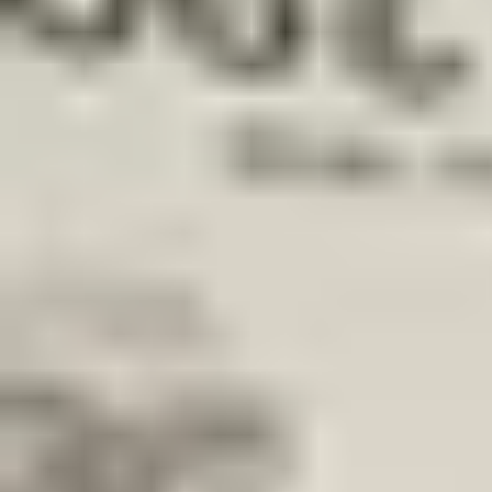
Fügen Sie Produkte zu Ihrem Warenkorb hinzu.
Weiter einkaufen
Startseite
Auto onderdelen
Karosserie und Blechteile
Motorha
Seat Mii Original! Motorhaube
Auf Lager
Referenznummer
3857319
1
/
5
Versand oder Abholung bei
Otosan Automotive B.V.
Der Shop öffnet u